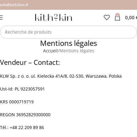
info@kith2kin.fr
0
0,00
Mentions légales
Accueil
Mentions légales
Vendeur – Contact:
KLW Sp. z o. o. ul. Kielecka 41A/8, 02-530, Warszawa, Polska
Ust-Id: PL 9223057591
KRS 0000719719
REGON 36952829300000
Tél.: +48 22 209 89 86