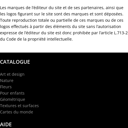
Les marques de l’éditeur du site et de ses partenaires, ainsi que
les logos figurant sur le site sont des marques et sont déposées.
Toute reproduction totale ou partielle de ces marques ou de ces
logos effectués à partir des éléments du site sans l’autorisation
expresse de l’éditeur du site est donc prohibée par l’article L.713-2
du Code de la propriété intellectuelle.
CATALOGUE
Art et design
Nature
Fleurs
Pour enfants
Géométrique
Textures et surfaces
Cartes du monde
AIDE