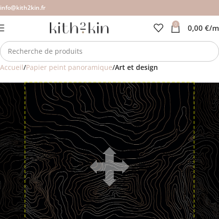
info@kith2kin.fr
0
0,00
€
/m
Accueil
Papier peint panoramique
Art et design