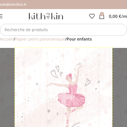
info@kith2kin.fr
0
0,00
€
/m
Accueil
Papier peint panoramique
Pour enfants