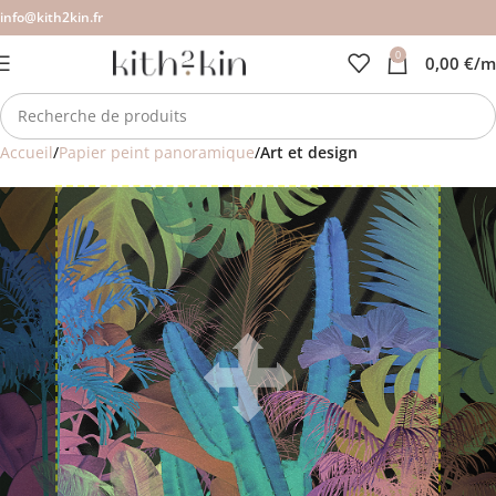
info@kith2kin.fr
0
0,00
€
/m
Accueil
Papier peint panoramique
Art et design