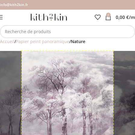
info@kith2kin.fr
0
0,00
€
/m
Accueil
Papier peint panoramique
Nature