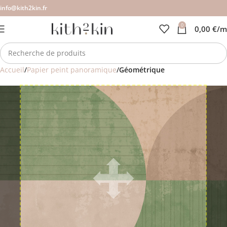
info@kith2kin.fr
0
0,00
€
/m
Accueil
Papier peint panoramique
Géométrique