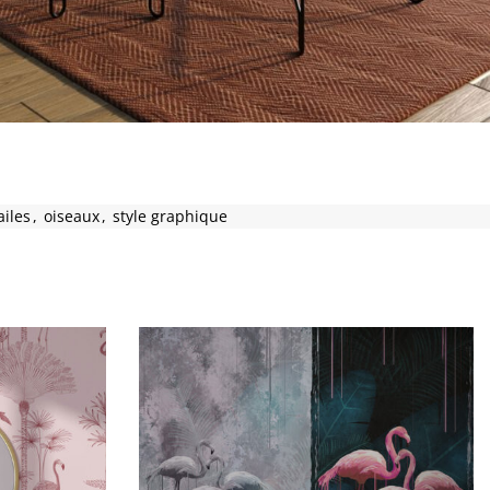
ailes
,
oiseaux
,
style graphique