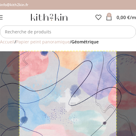
info@kith2kin.fr
0
0,00
€
/m
Accueil
Papier peint panoramique
Géométrique