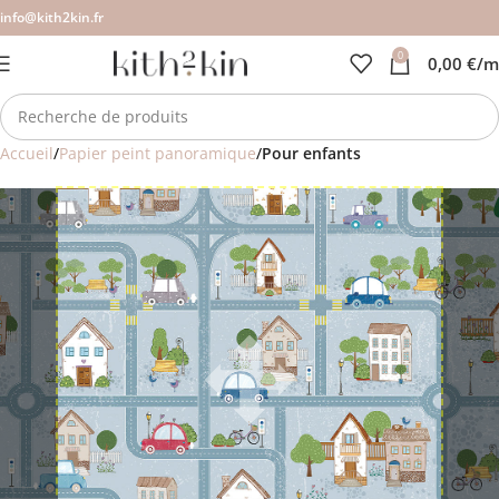
info@kith2kin.fr
0
0,00
€
/m
Accueil
Papier peint panoramique
Pour enfants