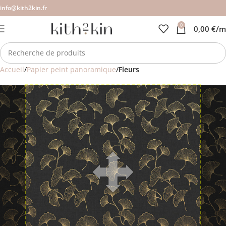
info@kith2kin.fr
0
0,00
€
/m
Accueil
Papier peint panoramique
Fleurs