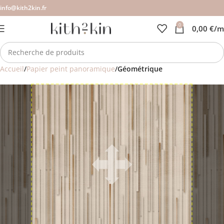
info@kith2kin.fr
0
0,00
€
/m
Accueil
Papier peint panoramique
Géométrique