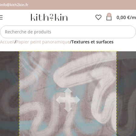
info@kith2kin.fr
0
0,00
€
/m
Accueil
Papier peint panoramique
Textures et surfaces