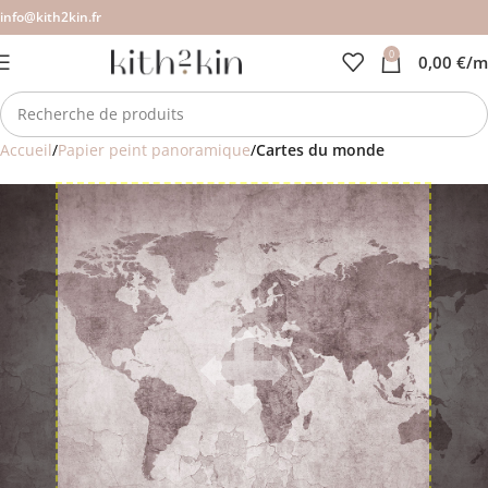
info@kith2kin.fr
0
0,00
€
/m
Accueil
Papier peint panoramique
Cartes du monde