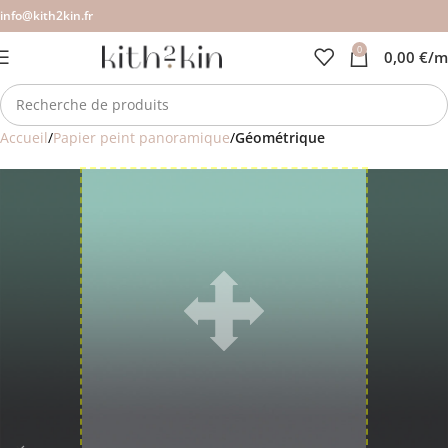
info@kith2kin.fr
0
0,00
€
/m
Accueil
Papier peint panoramique
Géométrique