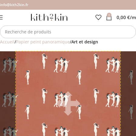
info@kith2kin.fr
0
0,00
€
/m
Accueil
Papier peint panoramique
Art et design