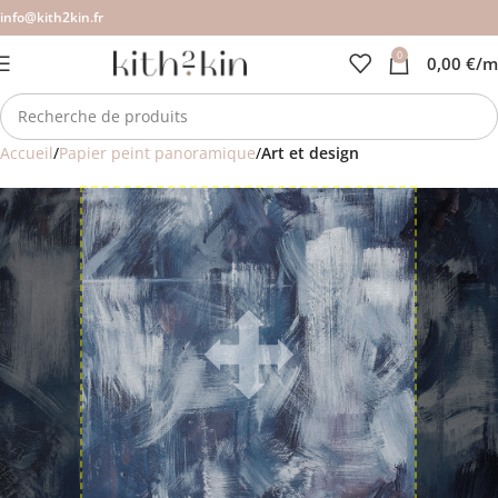
info@kith2kin.fr
0
0,00
€
/m
Accueil
Papier peint panoramique
Art et design