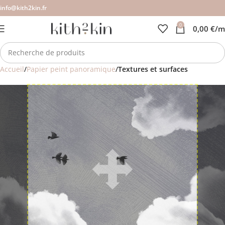
info@kith2kin.fr
0
0,00
€
/m
Accueil
Papier peint panoramique
Textures et surfaces