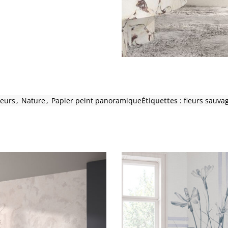
leurs
,
Nature
,
Papier peint panoramique
Étiquettes :
fleurs sauva