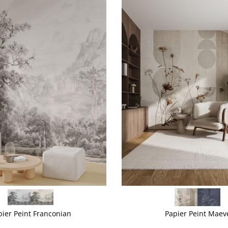
VOIR PLUS
pier Peint Franconian
Papier Peint Maev