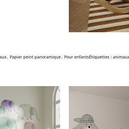
aux
,
Papier peint panoramique
,
Pour enfants
Étiquettes :
animau