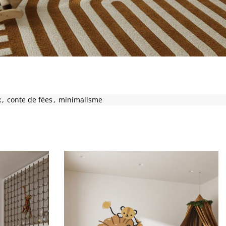
x
,
conte de fées
,
minimalisme