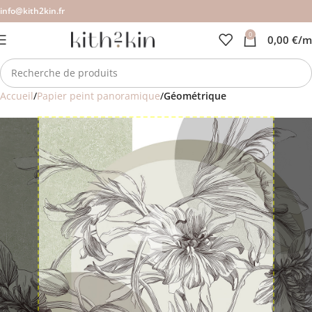
info@kith2kin.fr
0
0,00
€
/m
Accueil
Papier peint panoramique
Géométrique