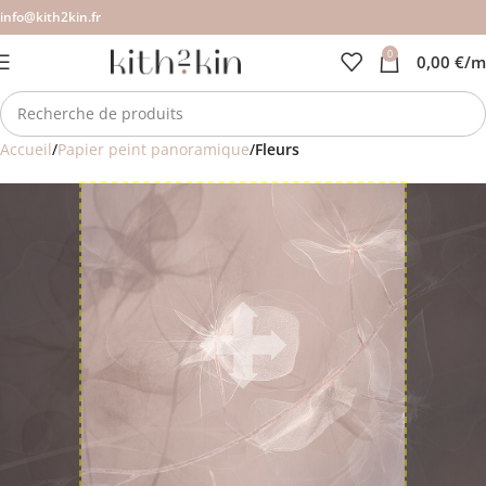
info@kith2kin.fr
0
0,00
€
/m
Accueil
Papier peint panoramique
Fleurs