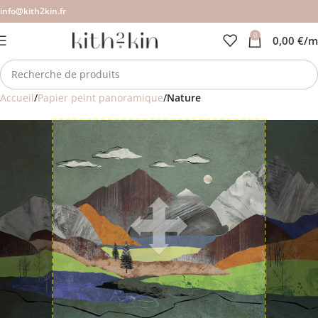
info@kith2kin.fr
0
0,00
€
/m
Accueil
Papier peint panoramique
Nature