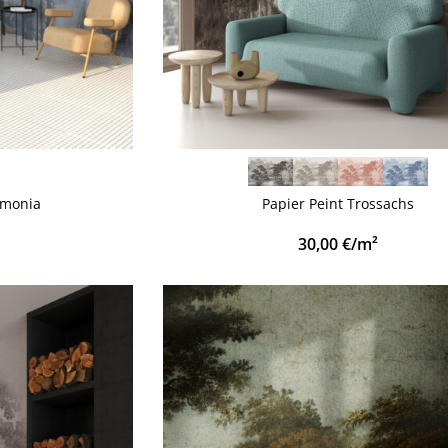
VOIR PLUS
rmonia
Papier Peint Trossachs
30,00
€
/m²