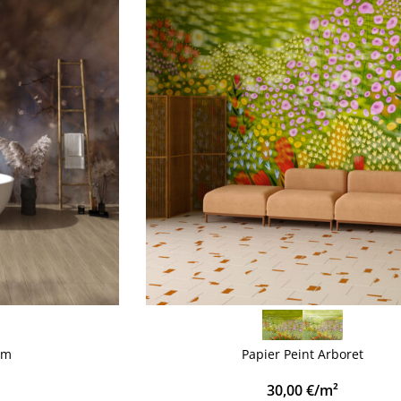
VOIR PLUS
im
Papier Peint Arboret
30,00
€
/m²