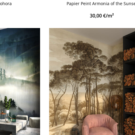
nohora
Papier Peint Armonia of the Suns
30,00
€
/m²