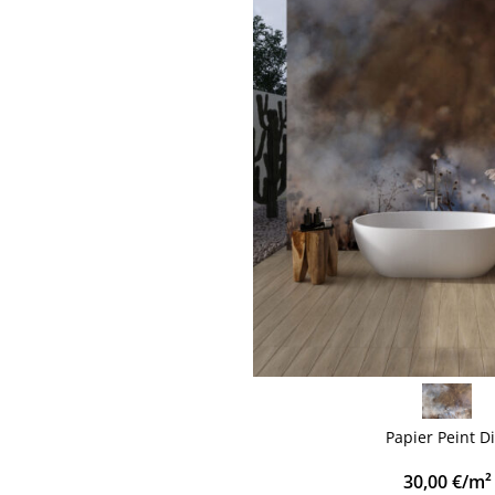
VOIR PLUS
Papier Peint D
30,00
€
/m²