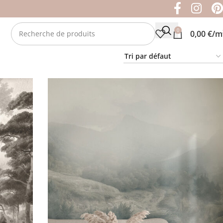
0
0,00
€
/m