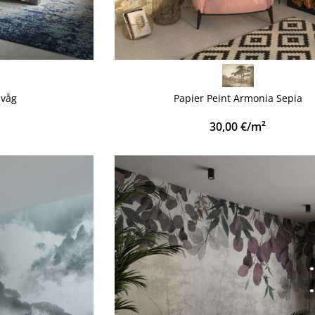
VOIR PLUS
dvåg
Papier Peint Armonia Sepia
30,00
€
/m²