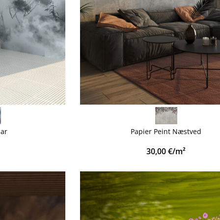
VOIR PLUS
aar
Papier Peint Næstved
30,00
€
/m²