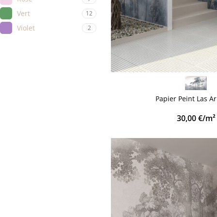
Vert
12
Violet
2
VOIR PLUS
Papier Peint Las A
30,00
€
/m²