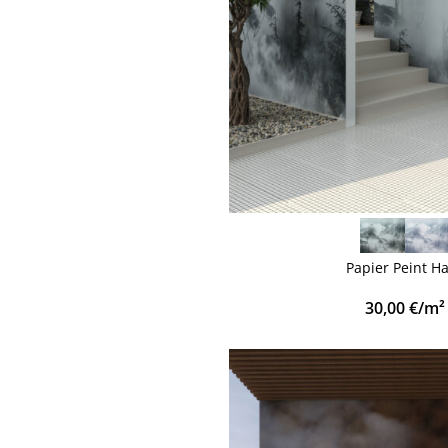
VOIR PLUS
Papier Peint H
30,00
€
/m²