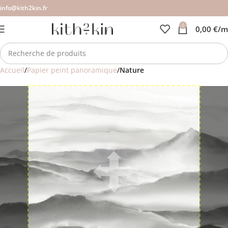
info@kith2kin.fr
0
0,00
€
/m
Accueil
Papier peint panoramique
Nature