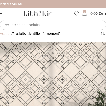
info@kith2kin.fr
0
0,00
€
/m
Accueil
Produits identifiés “ornement”