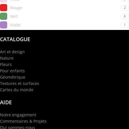
Rouge
2
Vert
6
Violet
1
CATALOGUE
Art et design
Nature
Fleurs
Pour enfants
Géométrique
Textures et surfaces
Cartes du monde
AIDE
Notre engagement
Commentaires & Projets
Qui sommes-nous