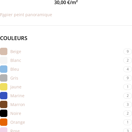
30,00
€
/m²
Papier peint panoramique
COULEURS
Beige
9
Blanc
2
Bleu
4
Gris
9
Jaune
1
Marine
2
Marron
3
Noire
2
Orange
1
Rose
3