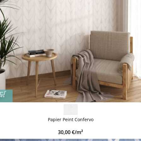
Papier Peint Confervo
30,00
€
/m²