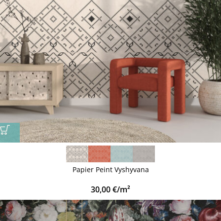
Papier Peint Vyshyvana
30,00
€
/m²