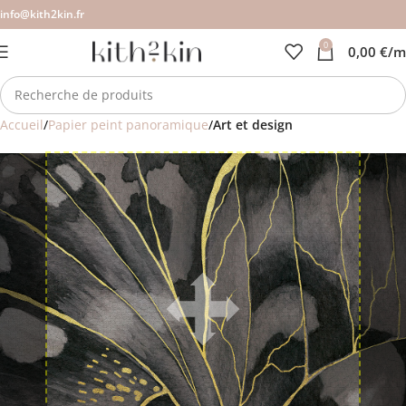
info@kith2kin.fr
0
0,00
€
/m
Accueil
Papier peint panoramique
Art et design