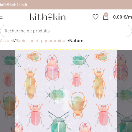
info@kith2kin.fr
0
0,00
€
/m
Accueil
Papier peint panoramique
Nature