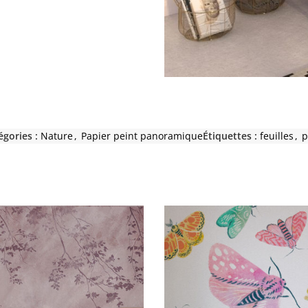
égories :
Nature
,
Papier peint panoramique
Étiquettes :
feuilles
,
p