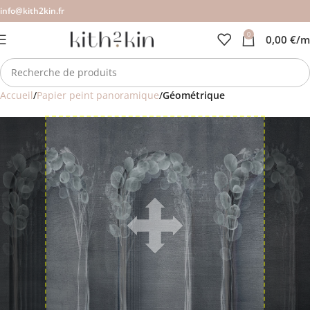
info@kith2kin.fr
0
0,00
€
/m
Accueil
Papier peint panoramique
Géométrique