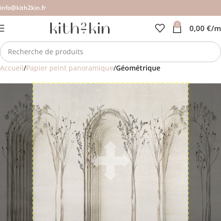
info@kith2kin.fr
0
0,00
€
/m
Accueil
Papier peint panoramique
Géométrique