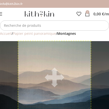
info@kith2kin.fr
0
0,00
€
/m
Accueil
Papier peint panoramique
Montagnes